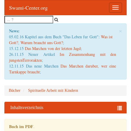
Swami-Center.org
Toggle
navigatio
×
News:
05.02.16 Kapitel aus dem Buch "Das Leben fur Gott":
Was ist
Gott?
,
Warum braucht uns Gott?
;
15.12.15
Das Marchen von der letzten Jagd
;
26.11.15 Neuer Artikel
Im Zusammenhang mit den
jungstenTerrorakten
;
12.11.15 Das neue Marchen
Das Marchen daruber, wer eine
Tarnkappe braucht
;
Bücher
Spirituelle Arbeit mit Kindern
Inhaltsverzeichnis
Buch im PDF
.